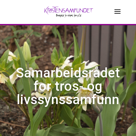
Samarbeidsrådet
for tros- og
livssynssamfunn