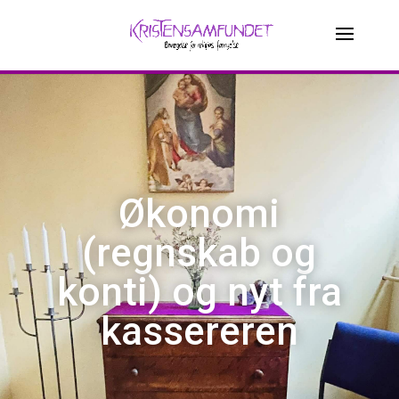
Økonomi
(regnskab og
konti) og nyt fra
kassereren